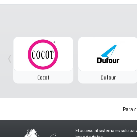
Cocot
Dufour
Para c
El acceso al sistema es solo par