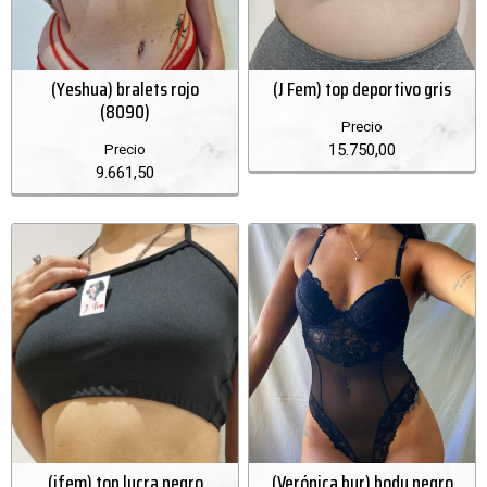
(Yeshua) bralets rojo
(J Fem) top deportivo gris
(8090)
Precio
15.750,00
Precio
9.661,50
(jfem) top lycra negro
(Verónica bur) body negro