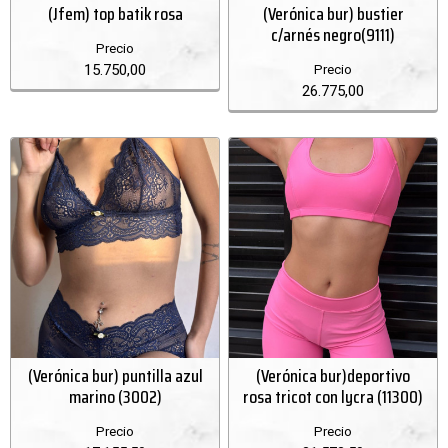
(Jfem) top batik rosa
(Verónica bur) bustier
c/arnés negro(9111)
Precio
15.750,00
Precio
26.775,00
(Verónica bur) puntilla azul
(Verónica bur)deportivo
marino (3002)
rosa tricot con lycra (11300)
Precio
Precio