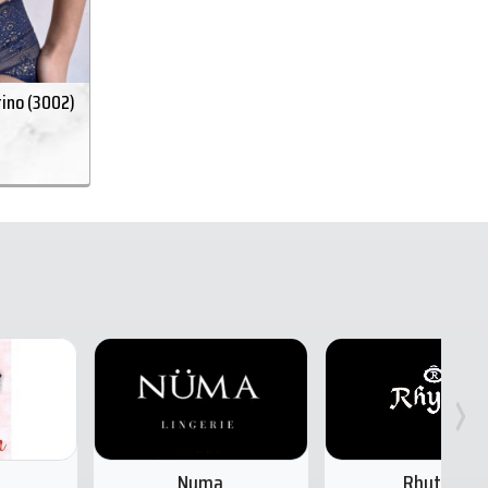
rino (3002)
Numa
Rhyton