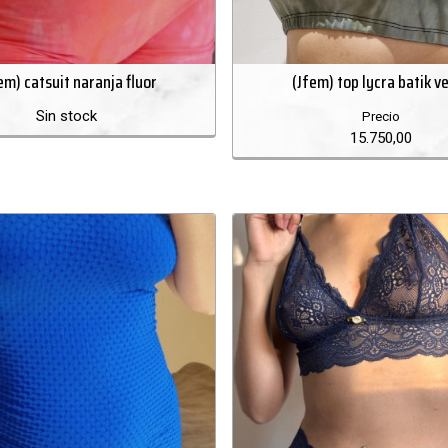
fem) catsuit naranja fluor
(Jfem) top lycra batik v
Sin stock
Precio
15.750,00