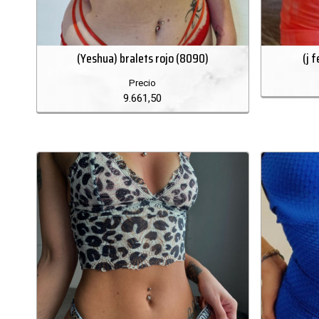
(Yeshua) bralets rojo (8090)
(j 
Precio
9.661,50