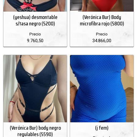
(yeshua) desmontable
(Verónica Bur) Body
s/tasa negro (5200)
microfibra rojo (5800)
Precio
Precio
9.760,50
34.866,00
(Verónica Bur) body negro
(j fem)
regulables (5590)