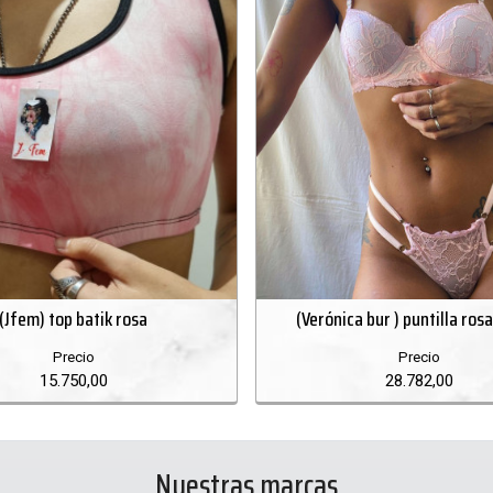
(Jfem) top batik rosa
(Verónica bur ) puntilla ros
Precio
Precio
15.750,00
28.782,00
Nuestras marcas